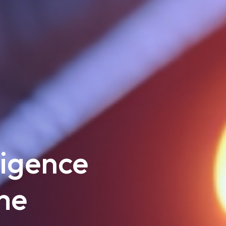
lligence
me